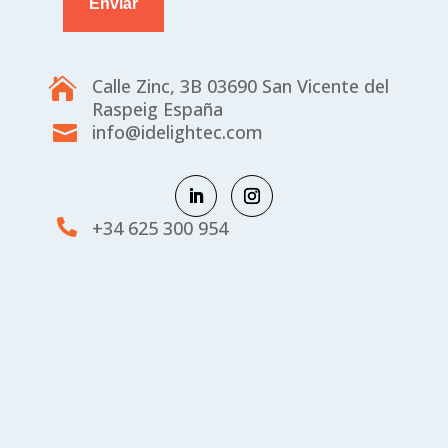
Enviar
Calle Zinc, 3B 03690 San Vicente del

Raspeig España

info@idelightec.com

+34 625 300 954